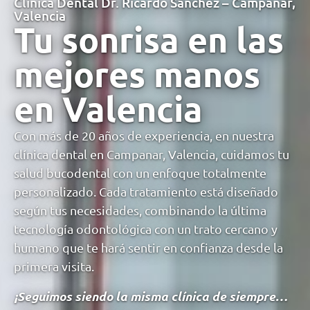
Clínica Dental Dr. Ricardo Sánchez – Campanar,
Valencia
Tu sonrisa en las
mejores manos
en Valencia
Con más de 20 años de experiencia, en nuestra
clínica dental en Campanar, Valencia, cuidamos tu
salud bucodental con un enfoque totalmente
personalizado. Cada tratamiento está diseñado
según tus necesidades, combinando la última
tecnología odontológica con un trato cercano y
humano que te hará sentir en confianza desde la
primera visita.
¡Seguimos siendo la misma clínica de siempre…