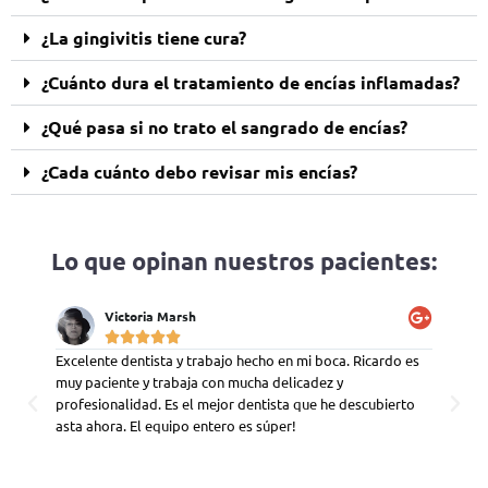
¿La gingivitis tiene cura?
¿Cuánto dura el tratamiento de encías inflamadas?
¿Qué pasa si no trato el sangrado de encías?
¿Cada cuánto debo revisar mis encías?
Lo que opinan nuestros pacientes:
Victoria Marsh





n equipo
Excelente dentista y trabajo hecho en mi boca. Ricardo es
Clínic
 los
muy paciente y trabaja con mucha delicadez y
insupe
do muy
profesionalidad. Es el mejor dentista que he descubierto
clínica
las
asta ahora. El equipo entero es súper!
Sin du
segura
que se
on los