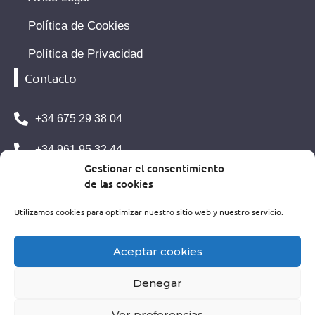
Política de Cookies
Política de Privacidad
Contacto
+34 675 29 38 04
+34 961 95 32 44
Gestionar el consentimiento
info@clinicaricardosanchez.com
de las cookies
C/ de la Vall de la Ballestera, 2, Campanar, 46015
Utilizamos cookies para optimizar nuestro sitio web y nuestro servicio.
València, Valencia, España
Aceptar cookies
Denegar
Copyright © 2026 | Made with
by
Agencia Marketing
Médico – Medical Marketing
Ver preferencias